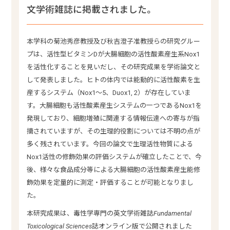
文学術雑誌に掲載されました。
本学科の菊池秀彦教授及び秋吉澄子准教授らの研究グルー
プは、活性型ビタミンDが大腸細胞の活性酸素産生系Nox1
を活性化することを見いだし、その研究成果を学術論文と
して発表しました。ヒトの体内では能動的に活性酸素を生
産するシステム（Nox1〜5、Duox1, 2）が存在していま
す。大腸細胞も活性酸素産生システムの一つであるNox1を
発現しており、細胞増殖に関連する情報伝達への寄与が指
摘されていますが、その生理的役割については不明の点が
多く残されています。今回の論文で生理活性物質による
Nox1活性の修飾効果の評価システムが確立したことで、今
後、様々な食品成分等による大腸細胞の活性酸素産生能修
飾効果を定量的に測定・評価することが可能となりまし
た。
本研究成果は、毒性学専門の英文学術雑誌
Fundamental
Toxicological Sciences
誌オンライン版で公開されました