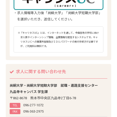
・求人情報等入力後「尚絅大学」「尚絅大学短期大学部」
を選択いただき、送信してください。
※『キャリタスUC』とは、インターネットを通して、全国各地の学校に向け
求人票やインターンシップ情報、企業情報を配信するシステムです。キャ
リタスＵＣへの事業所登録及びＩＤとパスワードの発行手続きが必要です
が、ご利用料は無料です。
求人に関する問い合わせ先
尚絅大学・尚絅大学短期大学部
就職・進路支援センター
九品寺キャンパス 学生課
〒862-8678 熊本市中央区九品寺2丁目6-78
096-277-1072
TEL
096-363-2975
FAX