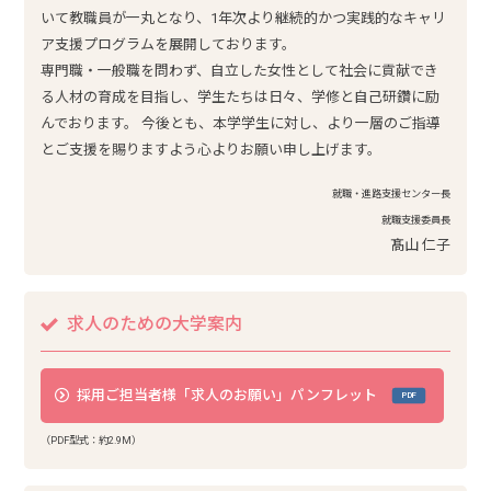
いて教職員が一丸となり、1年次より継続的かつ実践的なキャリ
ア支援プログラムを展開しております。
専門職・一般職を問わず、自立した女性として社会に貢献でき
る人材の育成を目指し、学生たちは日々、学修と自己研鑽に励
んでおります。 今後とも、本学学生に対し、より一層のご指導
とご支援を賜りますよう心よりお願い申し上げます。
就職・進路支援センター長
就職支援委員長
髙山 仁子
求人のための大学案内
採用ご担当者様「求人のお願い」パンフレット
（PDF型式：約2.9M）