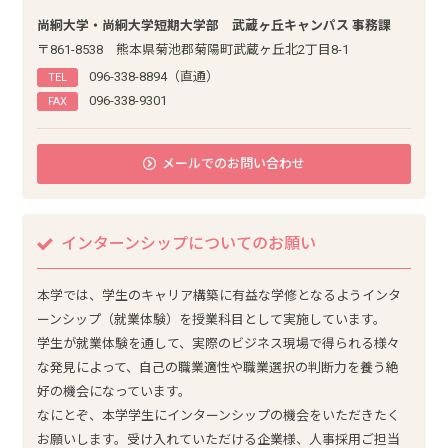
尚絅大学・尚絅大学短期大学部
武蔵ヶ丘キャンパス 事務課
〒861-8538 熊本県菊池郡菊陽町武蔵ヶ丘北2丁目8-1
096-338-8894
（直通）
TEL
096-338-9301
FAX
メールでのお問い合わせ
インターンシップについてのお願い
本学では、学生のキャリア構築に有益な学修となるようインタ
ーンシップ（就業体験）を授業科目として実施しています。
学生が就業体験を通して、実際のビジネス現場で得られる様々
な発見によって、自己の職業適性や職業選択の判断力を養う絶
好の機会になっています。
なにとぞ、本学学生にインターンシップの機会をいただきたく
お願いします。受け入れていただける企業様、人事採用ご担当