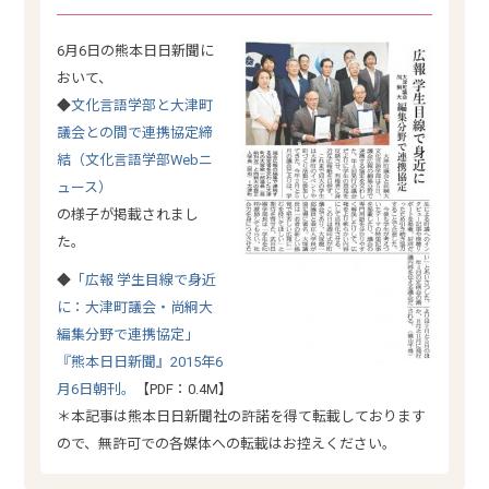
6月6日の熊本日日新聞に
おいて、
◆
文化言語学部と大津町
議会との間で連携協定締
結（文化言語学部Webニ
ュース）
の様子が掲載されまし
た。
◆
「広報 学生目線で身近
に：大津町議会・尚絅大
編集分野で連携協定」
『熊本日日新聞』2015年6
月6日朝刊。
【PDF：0.4M】
＊本記事は熊本日日新聞社の許諾を得て転載しております
ので、無許可での各媒体への転載はお控えください。