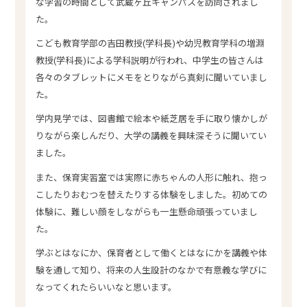
な学習の時間として武蔵ヶ丘キャンパスを訪問されまし
た。
こども教育学部の吉田教授(学科長)や幼児教育学科の増淵
教授(学科長)による学科説明が行われ、中学生の皆さんは
各々のタブレットにメモをとりながら真剣に聞いていまし
た。
学内見学では、図書館で絵本や紙芝居を手に取り懐かしが
りながら楽しんだり、大学の講義を興味深そうに聞いてい
ました。
また、保育実習室では実際に赤ちゃんの人形に触れ、抱っ
こしたりおむつを替えたりする体験をしました。初めての
体験に、難しい顔をしながらも一生懸命頑張っていまし
た。
学ぶとはなにか、保育者として働くとはなにかを講義や体
験を通して知り、将来の人生設計のなかで有意義な学びに
なってくれたらいいなと思います。