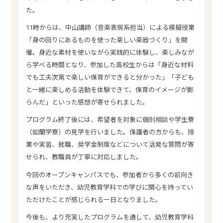
た。
11時からは、中山講師（音楽表現系担当）による模擬授業
「身の回りにあるものを使った楽しい楽器づくり」を開
催。身近な素材を使いながら実践的に体験し、楽しみなが
ら学べる時間となり、参加した高校生からは「身近な材料
でも工夫次第で楽しい保育ができると分かった」「子ども
と一緒に楽しめる活動を体験できて、保育のイメージが膨
らんだ」といった感想が寄せられました。
プログラム終了後には、希望者を対象に個別相談や学生寮
（如蘭学寮）の見学を行いました。保護者の方からも、授
業や実習、就職、奨学金制度などについて活発な質問が寄
せられ、教職員が丁寧に対応しました。
今回のオープンキャンパスでも、参加者から多くの前向き
な声をいただき、幼児教育学科での学びに関心を持ってい
ただけたことが感じられる一日となりました。
今後も、より充実したプログラムを通して、幼児教育学科