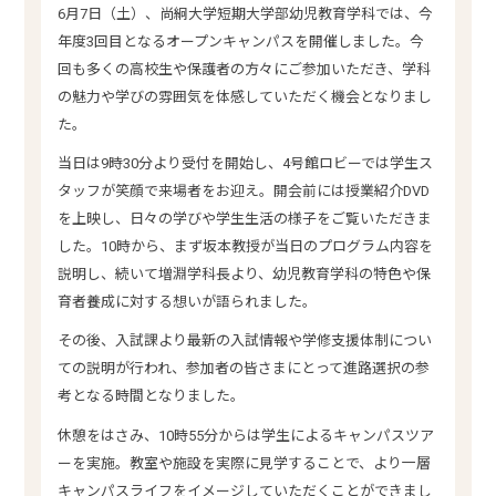
6月7日（土）、尚絅大学短期大学部幼児教育学科では、今
年度3回目となるオープンキャンパスを開催しました。今
回も多くの高校生や保護者の方々にご参加いただき、学科
の魅力や学びの雰囲気を体感していただく機会となりまし
た。
当日は9時30分より受付を開始し、4号館ロビーでは学生ス
タッフが笑顔で来場者をお迎え。開会前には授業紹介DVD
を上映し、日々の学びや学生生活の様子をご覧いただきま
した。10時から、まず坂本教授が当日のプログラム内容を
説明し、続いて増淵学科長より、幼児教育学科の特色や保
育者養成に対する想いが語られました。
その後、入試課より最新の入試情報や学修支援体制につい
ての説明が行われ、参加者の皆さまにとって進路選択の参
考となる時間となりました。
休憩をはさみ、10時55分からは学生によるキャンパスツア
ーを実施。教室や施設を実際に見学することで、より一層
キャンパスライフをイメージしていただくことができまし