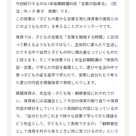
今回紹介するのは1年後期開講科目「言葉の指導法」（担
当：中ノ子 寿子 助教）です。
この授業は「子どもの豊かな言葉を育む保育者の援助とは
どのようなものか」を考えることがメインテーマです。
保育では、子どもの言葉を「言葉を勉強する時間」と区切
って教えるようなものではなく、主体的に遊んだり生活し
たりする中で自然と子どもの中に積み重なっていくものだ
と捉えます。そこで本授業では１年生前期開講の「保育内
容―言葉」で学んだ内容を基礎として、遊びや生活の中で
育つ子どもの姿を座学で学んだり、実際に自分たちで考え
た遊びの内容を模擬保育で表現したりします。
模擬保育は、先生役・子ども役・観察者役にわかれて行
い、保育後には協議会として今日の保育の振り返りや保育
内容の検討をしていくという実践的な内容になっているの
で、「自分たちがこれまで様々な授業で学んできた理論を
どう先生として、子どもとして表現できるか」「観察者役
として保育を外から見たときに何に気づけるのか」という