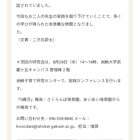
話されていました。
今回もお二人の先生の実践を掘り下げていくことで、多く
の学びが得られた有意義な時間となりまし
た。
（文責：二子石諒太）
＊次回の研究会は、8月28日（水）14～16時、尚絅大学武
蔵ヶ丘キャンパス 管理棟２階
尚絅子育て研究センターで、実践カンファレンスを行いま
す。
『0歳児』報告：さくらんぼ保育園、あいあい保育園から
の報告です。
お問い合わせ先：096-338-8840 メール：
kosodate@shokei-gakuen.ac.jp、担当：増淵