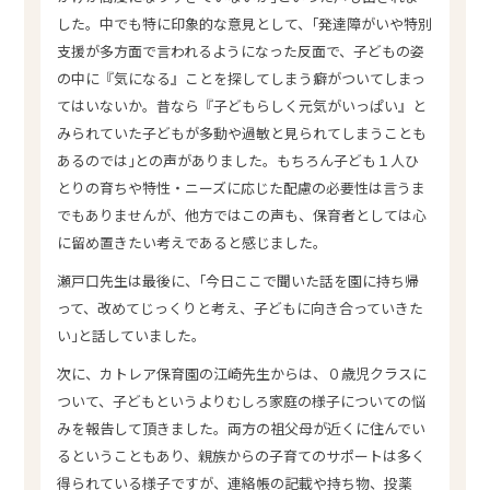
した。中でも特に印象的な意見として、｢発達障がいや特別
支援が多方面で言われるようになった反面で、子どもの姿
の中に『気になる』ことを探してしまう癖がついてしまっ
てはいないか。昔なら『子どもらしく元気がいっぱい』と
みられていた子どもが多動や過敏と見られてしまうことも
あるのでは｣との声がありました。もちろん子ども１人ひ
とりの育ちや特性・ニーズに応じた配慮の必要性は言うま
でもありませんが、他方ではこの声も、保育者としては心
に留め置きたい考えであると感じました。
瀬戸口先生は最後に、｢今日ここで聞いた話を園に持ち帰
って、改めてじっくりと考え、子どもに向き合っていきた
い｣と話していました。
次に、カトレア保育園の江崎先生からは、０歳児クラスに
ついて、子どもというよりむしろ家庭の様子についての悩
みを報告して頂きました。両方の祖父母が近くに住んでい
るということもあり、親族からの子育てのサポートは多く
得られている様子ですが、連絡帳の記載や持ち物、投薬