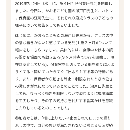
2019年7月24日（水）に、第４回乳児保育研究会を開催し
ました。今回は、かおるこども園の瀬戸口先生と、カトレ
ア保育園の江崎先生に、それぞれ０歳児クラスの子どもの
様子について報告をしてもらいました。
はじめに、かおるこども園の瀬戸口先生から、クラスの中
の落ち着きがないと感じている男児(１歳２ヶ月)について
報告をしてもらいました。具体的には、食事中や絵本の読
み聞かせ場面でも動き回る(９ヶ月時点で歩行を開始し、現
在は安定している)、保育室を仕切っている柵を乗り越えよ
うとする・開いていたらすぐに出ようとする等の行動があ
り、また、保育者から動きを制止・制限されたときの泣き
の激しさが気になっているとのことでした。瀬戸口先生と
しても、なるべく動きを制限しないで済むように環境構成
を工夫したり、その子の気持ちを代弁する言葉かけを意識
したりしているとのことでした。
参加者からは、｢柵に上りたい→止められてしまうの繰り
返しの中で、自分の思いが満たされないと感じる状況が続