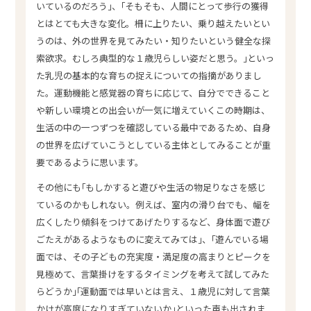
いているのだろう｣、｢そもそも、人間にとって歩行の獲得
とはとても大きな変化。柵に上りたい、乗り越えたいとい
うのは、外の世界を見てみたい・知りたいという健全な探
索欲求。むしろ典型的な１歳児らしい姿だと思う。｣といっ
た乳児の基本的な育ちの捉えについての指摘がありまし
た。運動機能と感覚器の育ちに応じて、自分でできること
や新しい環境との出会いが一気に増えていくこの時期は、
生活の中の一つずつを確認している最中であるため、自身
の世界を広げていこうとしている主体としてみることが重
要であるように思います。
その他にも｢もしかすると遊びや生活の物足りなさを感じ
ているのかもしれない。例えば、室内の滑り台でも、幅を
広くしたり傾斜をつけてあげたりするなど、身体面で遊び
ごたえがあるようなものに変えてみては｣、｢遊んでいる場
面では、その子どもの充実度・満足度の高まりとピークを
見極めて、言葉掛けをするタイミングを考えて試してみた
らどうか｣｢運動面では早いとは言え、１歳児に対して言葉
かけが高度になりすぎていないか｣といった声も出されま