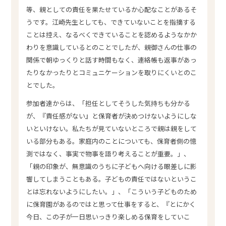
等、親としての責任を果たせているか心配なことがあるそ
うです。江崎先生としても、できていないことを指摘する
ことは控え、なるべくできていることを認めるようなかか
わりを意識しているとのことでしたが、親御さんの仕事の
関係で朝ゆっくりと話す時間もなく、連絡帳も返事があっ
たりなかったりとコミュニケーションを取りにくいとのこ
とでした。
参加者達からは、「担任としてそうした気持ちも分かる
が、『責任感がない』と保育者が決めつけないようにしな
いといけない。私たちが見ていないところで親は親をして
いる部分もある。家庭内のことについても、保育者側の憶
測ではなく、事実で物事を語り考えることが重要。」、
「親の印象が、無意識のうちに子どもへ向ける眼差しに影
響してしまうこともある。子どもの責任ではないというこ
とは忘れないようにしたい。」、「こういう子どものため
に保育園があるのではと思って仕事をすると、『とにかく
今日、この子が一日思いっきり楽しめる保育をしていこ