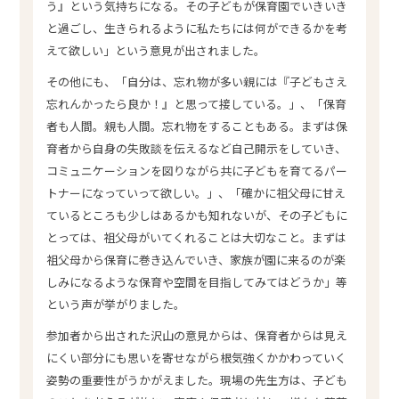
う』という気持ちになる。その子どもが保育園でいきいき
と過ごし、生きられるように私たちには何ができるかを考
えて欲しい」という意見が出されました。
その他にも、「自分は、忘れ物が多い親には『子どもさえ
忘れんかったら良か！』と思って接している。」、「保育
者も人間。親も人間。忘れ物をすることもある。まずは保
育者から自身の失敗談を伝えるなど自己開示をしていき、
コミュニケーションを図りながら共に子どもを育てるパー
トナーになっていって欲しい。」、「確かに祖父母に甘え
ているところも少しはあるかも知れないが、その子どもに
とっては、祖父母がいてくれることは大切なこと。まずは
祖父母から保育に巻き込んでいき、家族が園に来るのが楽
しみになるような保育や空間を目指してみてはどうか」等
という声が挙がりました。
参加者から出された沢山の意見からは、保育者からは見え
にくい部分にも思いを寄せながら根気強くかかわっていく
姿勢の重要性がうかがえました。現場の先生方は、子ども