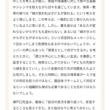
のことを考えるが故に、家庭や保護者に対して様々な葛藤
やジレンマを抱えながら日々を過ごしています。保育・教
育の場では「親が変われば子どもが変わる」という考えを
よく耳にします。この考えは、一般的に広く受け入れられ
ているように思います。しかし、裏を返せば「あなたが変
わらないから子どもも変わらない」あるいは「親がダメだ
から子どもがダメなんだ」という否定的なメッセージとし
て伝わってしまう危険性もあるのではないでしょうか。メ
ンバーの声にもあった「保育士として何ができるか」を考
えたときに、「遊びを中心にした楽しい生活」を徹底して
追求することで、保育士にしかできない「子どもの充実か
ら親を支えていく」という支援の在り方が垣間見えたよう
な気がしました。それと同時に、担任の保育者が一人で全
ての対応を担うのではなく、園全体でチームとして対応す
るといった組織的な視点も必要であることも忘れてはなら
ないでしょう。
瀬戸口先生は、最後に「自分の見方を振り返って、反省す
るところも見えてきた。また自分なりに考えてみたい」と