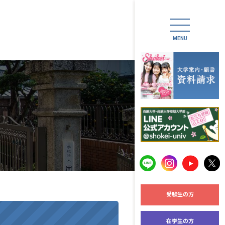
期大学部
大学案内
大学案内
入試情報
入試概要
オープンキャ
受験生の方
令和7年度「
在学生の方