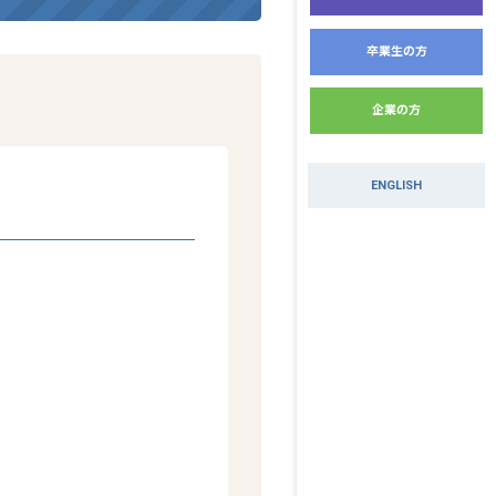
学部・学科
卒業生の方
現代文化学部
企業の方
文化コミュ
生活科学部
ENGLISH
栄養科学科
こども教育学部
こども教育
短期大学部
総合生活学
教員一覧