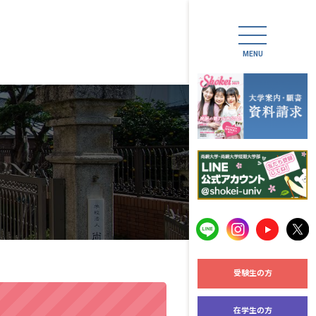
期大学部
大学案内
大学案内
入試情報
入試概要
オープンキャ
受験生の方
令和7年度「
在学生の方