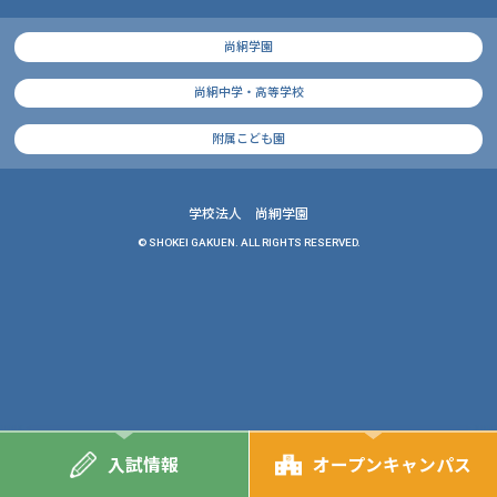
尚絅学園
尚絅中学・高等学校
附属こども園
学校法人 尚絅学園
© SHOKEI GAKUEN. ALL RIGHTS RESERVED.
入試情報
オープンキャンパス