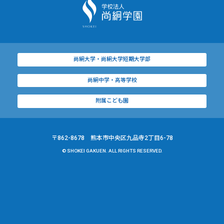
尚絅大学・尚絅大学短期大学部
尚絅中学・高等学校
附属こども園
〒862-8678 熊本市中央区九品寺2丁目6-78
© SHOKEI GAKUEN. ALL RIGHTS RESERVED.