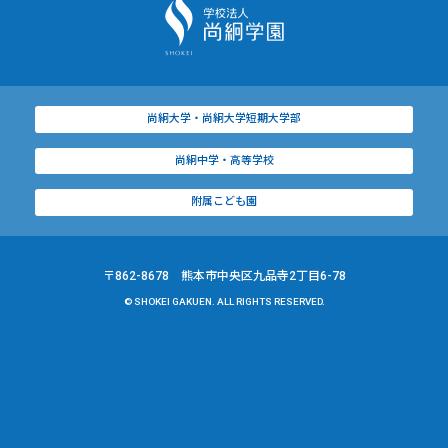
尚絅大学・尚絅大学短期大学部
尚絅中学・高等学校
附属こども園
〒862-8678 熊本市中央区九品寺2丁目6-78
© SHOKEI GAKUEN. ALL RIGHTS RESERVED.