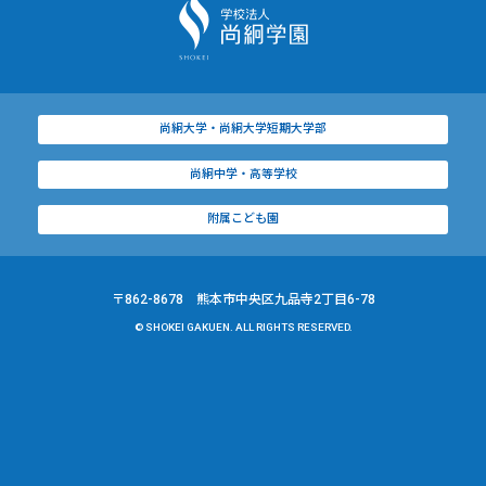
尚絅大学・尚絅大学短期大学部
尚絅中学・高等学校
附属こども園
〒862-8678 熊本市中央区九品寺2丁目6-78
© SHOKEI GAKUEN. ALL RIGHTS RESERVED.