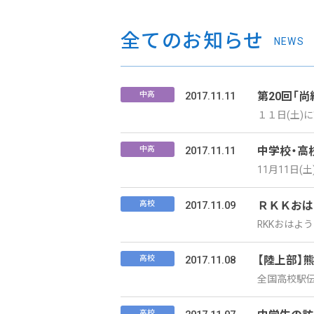
全てのお知らせ
NEWS
2017.11.11
第20回「
中高
１１日(土)
2017.11.11
中学校・高
中高
11月11日
2017.11.09
ＲＫＫおは
高校
RKKおはよ
2017.11.08
【陸上部】
高校
全国高校駅伝
高校