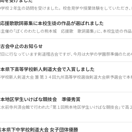
問を受けました
学校２年生の訪問を受けました。 校舎見学や授業体験をしていただき、本
城応援歌歌詞募集に本校生徒の作品が選ばれました
主催の「ぼくのわたしの熊本城 応援歌 歌詞募集」に、本校生徒の作品が選
稽古会中止のお知らせ
日に行なっています剣道稽古会ですが、今月は大学の学園祭準備のため中止
熊本県下高等学校新人剣道大会で入賞しました
学校新人剣道大会 兼 第３４回九州高等学校選抜剣道大会県予選会で本校
熊本地区学生いけばな競技会 準優秀賞
水前寺共済会館で行われた「第１回熊本地区学生いけばな競技会」で高２
 熊本県下中学校剣道大会 女子団体優勝