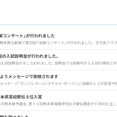
尚絅コンサート」が行われました
に熊本県立劇場で第20回「尚絅コンサート」が行われました。 文化系クラブの
校の入試説明会が行われました。
(土)入試説明会がおこなわれました。説明会では各教科から入試の傾向と対
ようメッセージで放映されます
うメッセージ「ガンバレガール！マケルナ・ボーイ！」に尚絅の１２の部活や団
熊本県高校駅伝８位入賞
の熊本県予選会、第３３回熊本県高等学校女子駅伝競走が11月4日（土）、