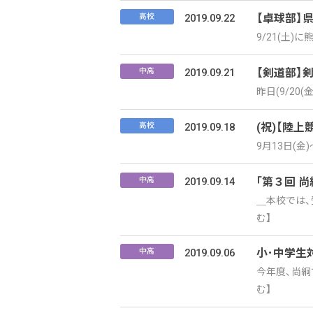
2019.09.22
【卓球部】
高校
9/21(土
2019.09.21
【剣道部】
中高
昨日(9/2
2019.09.18
(祝)【陸上
高校
9月13日(
2019.09.14
｢第３回 
中高
＿本校では、
む】
2019.09.06
小･中学生
中高
今年度、尚絅
む】