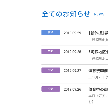
全てのお知らせ
NEWS
2019.09.29
【新体操】
高校
＿9月29日
2019.09.28
「阿蘇地区
中高
＿9月28日(
2019.09.27
体育祭開催
中高
＿９月26日
2019.09.26
体育祭の御
中高
本日は好天に
む】