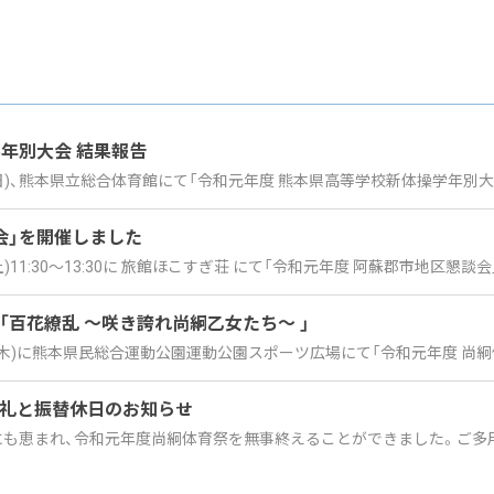
学年別大会 結果報告
(日)、熊本県立総合体育館にて「令和元年度 熊本県高等学校新体操学年別大
会」を開催しました
土)11:30～13:30に 旅館ほこすぎ荘 にて「令和元年度 阿蘇郡市地区懇談会
「百花繚乱 ～咲き誇れ尚絅乙女たち～ 」
(木)に熊本県民総合運動公園運動公園スポーツ広場にて「令和元年度 尚絅体
礼と振替休日のお知らせ
も恵まれ、令和元年度尚絅体育祭を無事終えることができました。ご多用