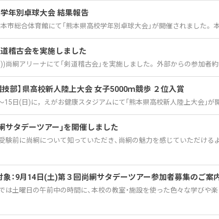
県学年別卓球大会 結果報告
)に熊本市総合体育館にて「熊本県高校学年別卓球大会」が開催されました。 本
剣道稽古会を実施しました
0(金))尚絅アリーナにて「剣道稽古会」を実施しました。 外部からの参加者約3
競技部】県高校新人陸上大会 女子5000ｍ競歩 ２位入賞
金)～15日(日)に，えがお健康スタジアムにて｢熊本県高校新人陸上大会｣が
尚絅サタデーツアー｣を開催しました
受験前に尚絅について知っていただき、尚絅の魅力を感じていただけるよう
対象：9月14日(土)第３回尚絅サタデーツアー参加者募集のご案
では土曜日の午前中の時間に、本校の教室・施設を使った色々な学びや楽し