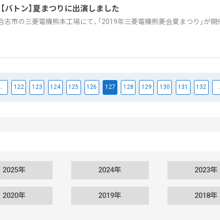
】【バトン】夏まつりに出演しました
土)合志市の三菱電機熊本工場にて、「2019年三菱電機熊菱会夏まつり」が開
…
122
123
124
125
126
127
128
129
130
131
132
2025年
2024年
2023年
2020年
2019年
2018年